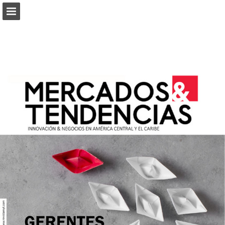
connectab2b.com
Vista previa de páginas
Buscar
Informe de publicación