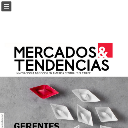
connectab2b.com
Vista previa de páginas
Buscar
Informe de publicación