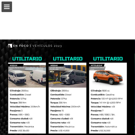
connectab2b.com
Vista previa de páginas
Buscar
Informe de publicación