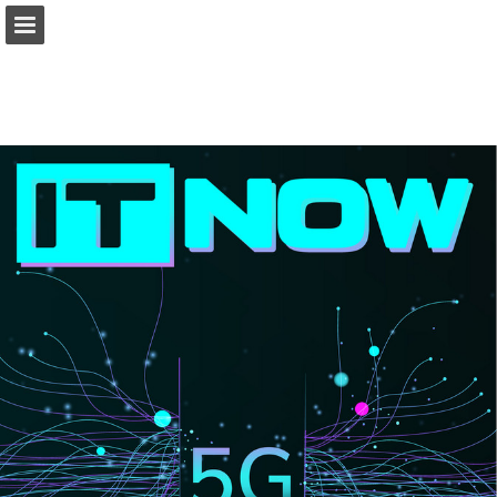
connectab2b.com
Vista previa de páginas
Buscar
Informe de publicación